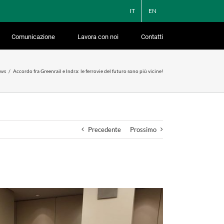
IT
EN
Comunicazione
Lavora con noi
Contatti
ws
Accordo fra Greenrail e Indra: le ferrovie del futuro sono più vicine!
Precedente
Prossimo