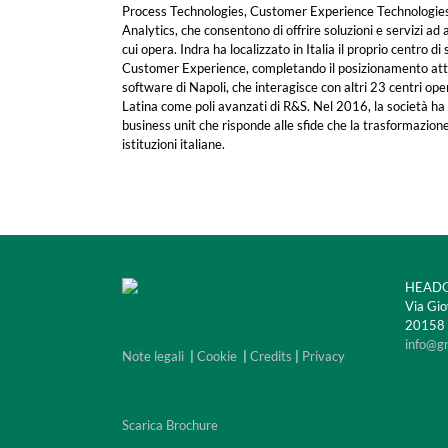
Process Technologies, Customer Experience Technologies,
Analytics, che consentono di offrire soluzioni e servizi ad 
cui opera. Indra ha localizzato in Italia il proprio centro di
Customer Experience, completando il posizionamento attr
software di Napoli, che interagisce con altri 23 centri op
Latina come poli avanzati di R&S. Nel 2016, la società ha p
business unit che risponde alle sfide che la trasformazione
istituzioni italiane.
HEADQ
Via Gio
20158 M
info@g
Note legali
|
Cookie
|
Credits
|
Privacy
Scarica Brochure