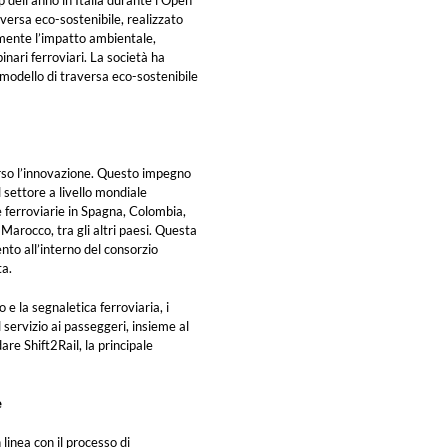
dell’anno in Italia durante l’Open
aversa eco-sostenibile, realizzato
lmente l’impatto ambientale,
nari ferroviari. La società ha
modello di traversa eco-sostenibile
erso l’innovazione. Questo impegno
l settore a livello mondiale
e ferroviarie in Spagna, Colombia,
 Marocco, tra gli altri paesi. Questa
ento all’interno del consorzio
a.
o e la segnaletica ferroviaria, i
 servizio ai passeggeri, insieme al
re Shift2Rail, la principale
e
n linea con il processo di