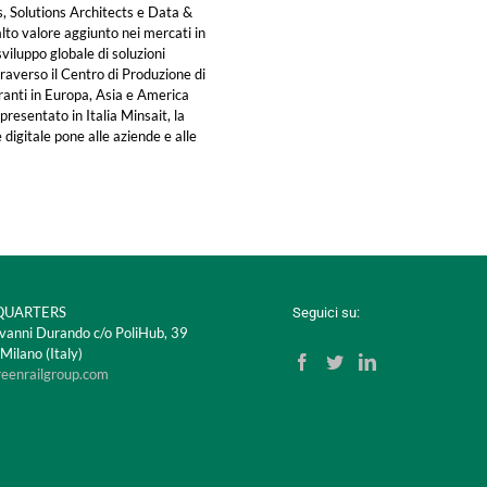
 Solutions Architects e Data &
alto valore aggiunto nei mercati in
 sviluppo globale di soluzioni
averso il Centro di Produzione di
eranti in Europa, Asia e America
resentato in Italia Minsait, la
 digitale pone alle aziende e alle
UARTERS
Seguici su:
vanni Durando c/o PoliHub, 39
ilano (Italy)
reenrailgroup.com