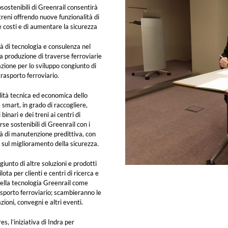
osostenibili di Greenrail consentirà
 treni offrendo nuove funzionalità di
 costi e di aumentare la sicurezza
tà di tecnologia e consulenza nel
la produzione di traverse ferroviarie
azione per lo sviluppo congiunto di
trasporto ferroviario.
ilità tecnica ed economica dello
 smart, in grado di raccogliere,
binari e dei treni ai centri di
rse sostenibili di Greenrail con i
tà di manutenzione predittiva, con
 e sul miglioramento della sicurezza.
iunto di altre soluzioni e prodotti
lota per clienti e centri di ricerca e
della tecnologia Greenrail come
asporto ferroviario; scambieranno le
zioni, convegni e altri eventi.
, l’iniziativa di Indra per