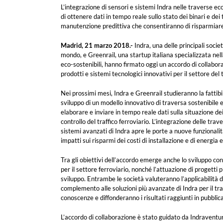
L’integrazione di sensori e sistemi Indra nelle traverse ec
di ottenere dati in tempo reale sullo stato dei binari e dei
manutenzione predittiva che consentiranno di risparmiare
Madrid, 21 marzo 2018.-
Indra, una delle principali socie
mondo, e Greenrail, una startup italiana specializzata nel
eco-sostenibili, hanno firmato oggi un accordo di collabor
prodotti e sistemi tecnologici innovativi per il settore del 
Nei prossimi mesi, Indra e Greenrail studieranno la fattib
sviluppo di un modello innovativo di traversa sostenibile e
elaborare e inviare in tempo reale dati sulla situazione dei 
controllo del traffico ferroviario. L’integrazione delle trave
sistemi avanzati di Indra apre le porte a nuove funzionali
impatti sui risparmi dei costi di installazione e di energia
Tra gli obiettivi dell’accordo emerge anche lo sviluppo cong
per il settore ferroviario, nonché l’attuazione di progetti pi
sviluppo. Entrambe le società valuteranno l’applicabilità 
complemento alle soluzioni più avanzate di Indra per il tr
conoscenze e diffonderanno i risultati raggiunti in pubblica
L’accordo di collaborazione è stato guidato da Indraventures