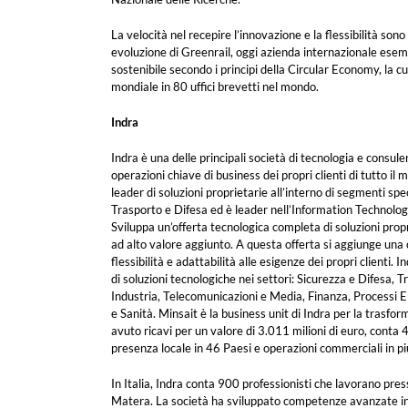
La velocità nel recepire l’innovazione e la flessibilità sono
evoluzione di Greenrail, oggi azienda internazionale esemp
sostenibile secondo i principi della Circular Economy, la c
mondiale in 80 uffici brevetti nel mondo.
Indra
Indra è una delle principali società di tecnologia e consule
operazioni chiave di business dei propri clienti di tutto il
leader di soluzioni proprietarie all’interno di segmenti spec
Trasporto e Difesa ed è leader nell’Information Technolog
Sviluppa un’offerta tecnologica completa di soluzioni propr
ad alto valore aggiunto. A questa offerta si aggiunge una cu
flessibilità e adattabilità alle esigenze dei propri clienti.
di soluzioni tecnologiche nei settori: Sicurezza e Difesa, T
Industria, Telecomunicazioni e Media, Finanza, Processi E
e Sanità. Minsait è la business unit di Indra per la trasfo
avuto ricavi per un valore di 3.011 milioni di euro, conta 
presenza locale in 46 Paesi e operazioni commerciali in pi
In Italia, Indra conta 900 professionisti che lavorano pres
Matera. La società ha sviluppato competenze avanzate i