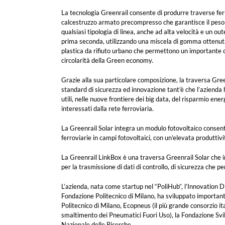
La tecnologia Greenrail consente di produrre traverse ferr
calcestruzzo armato precompresso che garantisce il peso e
qualsiasi tipologia di linea, anche ad alta velocità e un ou
prima seconda, utilizzando una miscela di gomma ottenut
plastica da rifiuto urbano che permettono un importante c
circolarità della Green economy.
Grazie alla sua particolare composizione, la traversa Green
standard di sicurezza ed innovazione tant’è che l’azienda 
utili, nelle nuove frontiere dei big data, del risparmio energ
interessati dalla rete ferroviaria.
La Greenrail Solar integra un modulo fotovoltaico consent
ferroviarie in campi fotovoltaici, con un’elevata produttivi
La Greenrail LinkBox è una traversa Greenrail Solar che in
per la trasmissione di dati di controllo, di sicurezza che p
L’azienda, nata come startup nel “PoliHub”, l’Innovation D
Fondazione Politecnico di Milano, ha sviluppato importanti p
Politecnico di Milano, Ecopneus (il più grande consorzio ita
smaltimento dei Pneumatici Fuori Uso), la Fondazione Svil
Nazionale delle Ricerche.