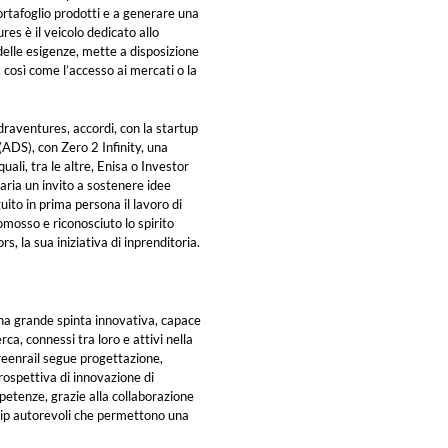
portafoglio prodotti e a generare una
res è il veicolo dedicato allo
delle esigenze, mette a disposizione
, così come l’accesso ai mercati o la
draventures, accordi, con la startup
(ADS), con Zero 2 Infinity, una
uali, tra le altre, Enisa o Investor
aria un invito a sostenere idee
guito in prima persona il lavoro di
omosso e riconosciuto lo spirito
s, la sua iniziativa di inprenditoria.
una grande spinta innovativa, capace
cerca, connessi tra loro e attivi nella
eenrail segue progettazione,
rospettiva di innovazione di
petenze, grazie alla collaborazione
ship autorevoli che permettono una