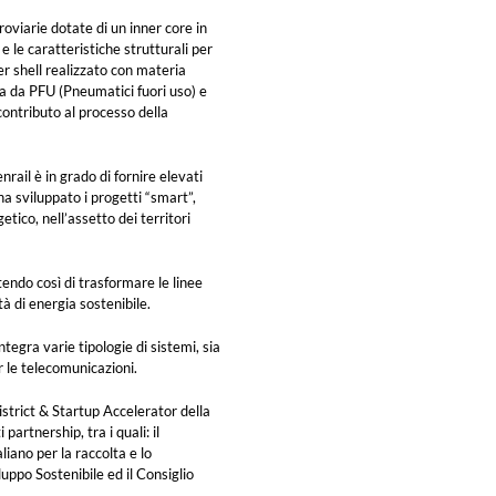
oviarie dotate di un inner core in
 le caratteristiche strutturali per
ter shell realizzato con materia
a da PFU (Pneumatici fuori uso) e
ontributo al processo della
rail è in grado di fornire elevati
ha sviluppato i progetti “smart”,
etico, nell’assetto dei territori
endo così di trasformare le linee
tà di energia sostenibile.
tegra varie tipologie di sistemi, sia
er le telecomunicazioni.
istrict & Startup Accelerator della
artnership, tra i quali: il
liano per la raccolta e lo
uppo Sostenibile ed il Consiglio