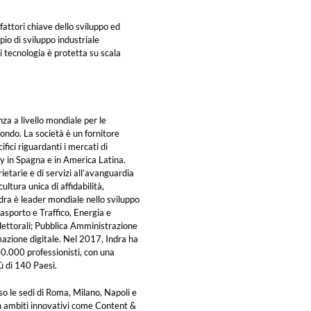
 fattori chiave dello sviluppo ed
io di sviluppo industriale
ui tecnologia è protetta su scala
nza a livello mondiale per le
 mondo. La società è un fornitore
ifici riguardanti i mercati di
y in Spagna e in America Latina.
ietarie e di servizi all’avanguardia
ltura unica di affidabilità,
 Indra è leader mondiale nello sviluppo
rasporto e Traffico, Energia e
lettorali; Pubblica Amministrazione
rmazione digitale. Nel 2017, Indra ha
40.000 professionisti, con una
ù di 140 Paesi.
so le sedi di Roma, Milano, Napoli e
n ambiti innovativi come Content &