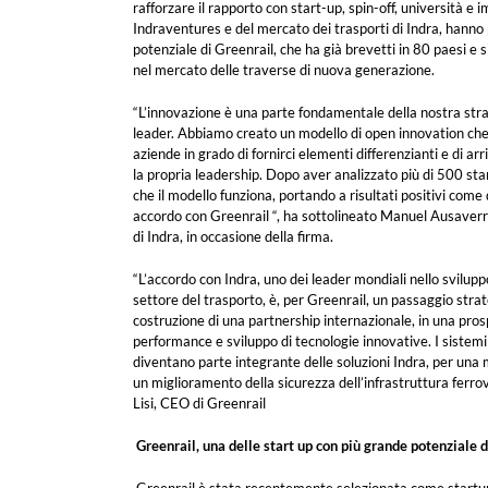
rafforzare il rapporto con start-up, spin-off, università e i
Indraventures e del mercato dei trasporti di Indra, hanno
potenziale di Greenrail, che ha già brevetti in 80 paesi e s
nel mercato delle traverse di nuova generazione.
“L’innovazione è una parte fondamentale della nostra str
leader. Abbiamo creato un modello di open innovation che 
aziende in grado di fornirci elementi differenzianti e di ar
la propria leadership. Dopo aver analizzato più di 500 sta
che il modello funziona, portando a risultati positivi come
accordo con Greenrail “, ha sottolineato Manuel Ausaverri
di Indra, in occasione della firma.
“L’accordo con Indra, uno dei leader mondiali nello svilupp
settore del trasporto, è, per Greenrail, un passaggio stra
costruzione di una partnership internazionale, in una pros
performance e sviluppo di tecnologie innovative. I sistemi
diventano parte integrante delle soluzioni Indra, per una
un miglioramento della sicurezza dell’infrastruttura ferrov
Lisi, CEO di Greenrail
Greenrail, una delle start up con più grande potenziale d