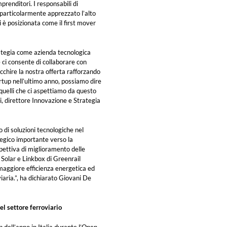
mprenditori. I responsabili di
 particolarmente apprezzato l’alto
i è posizionata come il first mover
ategia come azienda tecnologica
ci consente di collaborare con
ricchire la nostra offerta rafforzando
rtup nell’ultimo anno, possiamo dire
 quelli che ci aspettiamo da questo
, direttore Innovazione e Strategia
o di soluzioni tecnologiche nel
tegico importante verso la
pettiva di miglioramento delle
 Solar e Linkbox di Greenrail
 maggiore efficienza energetica ed
iaria.”, ha dichiarato Giovani De
el settore ferroviario