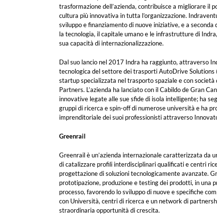
trasformazione dell’azienda, contribuisce a migliorare il 
cultura più innovativa in tutta l’organizzazione. Indraventu
sviluppo e finanziamento di nuove iniziative, e a seconda 
la tecnologia, il capitale umano e le infrastrutture di Indra
sua capacità di internazionalizzazione.
Dal suo lancio nel 2017 Indra ha raggiunto, attraverso In
tecnologica del settore dei trasporti AutoDrive Solutions 
startup specializzata nel trasporto spaziale e con società q
Partners. L’azienda ha lanciato con il Cabildo de Gran Can
innovative legate alle sue sfide di isola intelligente; ha se
gruppi di ricerca e spin-off di numerose università e ha pr
imprenditoriale dei suoi professionisti attraverso Innovator
Greenrail
Greenrail è un’azienda internazionale caratterizzata da 
di catalizzare profili interdisciplinari qualificati e centri ri
progettazione di soluzioni tecnologicamente avanzate. Gr
prototipazione, produzione e testing dei prodotti, in una p
processo, favorendo lo sviluppo di nuove e specifiche com
con Università, centri di ricerca e un network di partner
straordinaria opportunità di crescita.