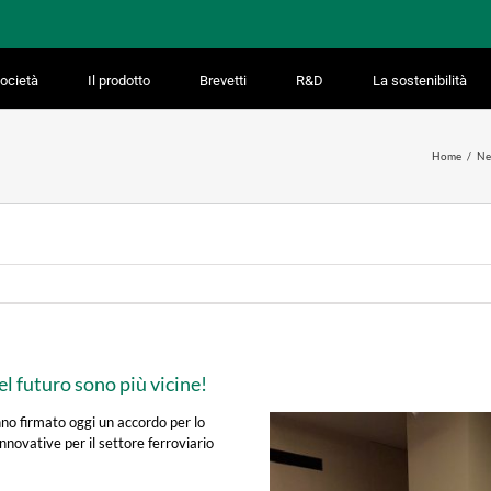
ocietà
Il prodotto
Brevetti
R&D
La sostenibilità
Home
Ne
el futuro sono più vicine!
anno firmato oggi un accordo per lo
nnovative per il settore ferroviario