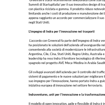
Greenrail è stata recentemente selezionata come startup 
Summit di StartupItalia! per il suo innovativo design di tr
con plastica riciclata e gomma. Il prodotto riduce notevo
limitando anche i costi di produzione e manutenzione dei bi
appena raggiunto un accordo per commercializzare il suo 
negli Stati Uniti.
L’impegno di Indra per l’innovazione nei trasporti
L’accordo con Greenrail fa parte dell’impegno di Indra v
ha posizionato le soluzioni dell’azienda all’avanguardia ne
consentendo alla società di modernizzare le infrastruttur
Argentina, Cile, Cina, Stati Uniti, Regno Unito, Australia e
leadership ha reso Indra il fornitore tecnologico di riferim
spagnolo nel progetto AVE Meca-Medina in Arabia Saudit
Gli sviluppi avanzati dell’azienda per il controllo del traffic
sistemi di pagamento e le nuove soluzioni per migliorare il
suo impegno per l’innovazione, hanno portato Indra a guida
iniziativa europea di innovazione nel settore ferroviario.
Indraventures, unit per l’innovazione e la trasformazion
Il modello di open innovation, agile e flessibile di Indra è i