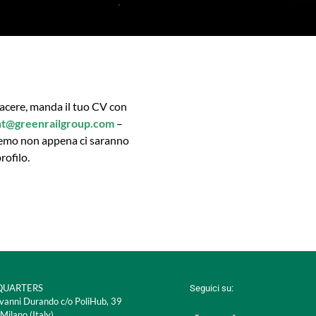
acere, manda il tuo CV con
nt@greenrailgroup.com
–
eremo non appena ci saranno
profilo.
UARTERS
Seguici su:
vanni Durando c/o PoliHub, 39
ilano (Italy)