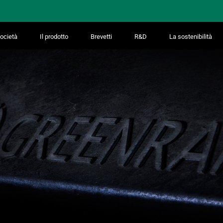
ocietà
Il prodotto
Brevetti
R&D
La sostenibilità