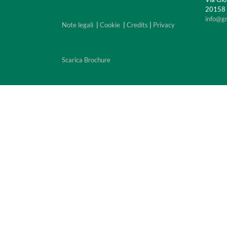
20158 M
info@g
Note legali
|
Cookie
|
Credits
|
Privacy
Scarica Brochure