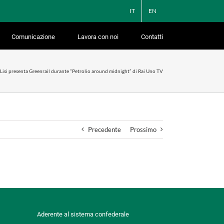
IT
EN
Comunicazione
Lavora con noi
Contatti
Lisi presenta Greenrail durante “Petrolio around midnight” di Rai Uno TV
Precedente
Prossimo
Aderente al sistema confederale