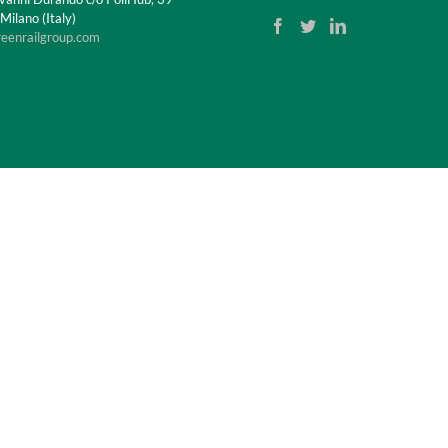
ilano (Italy)
reenrailgroup.com