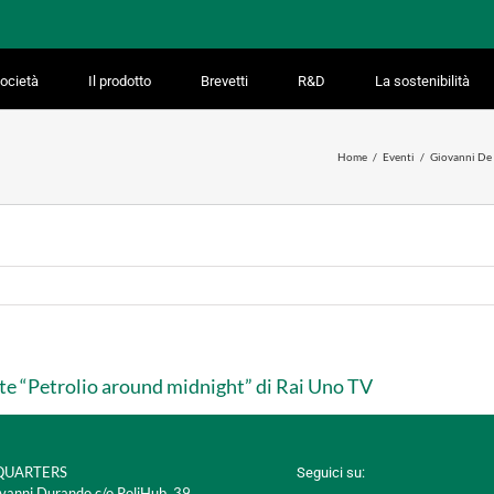
ocietà
Il prodotto
Brevetti
R&D
La sostenibilità
Home
Eventi
Giovanni De 
te “Petrolio around midnight” di Rai Uno TV
UARTERS
Seguici su:
vanni Durando c/o PoliHub, 39