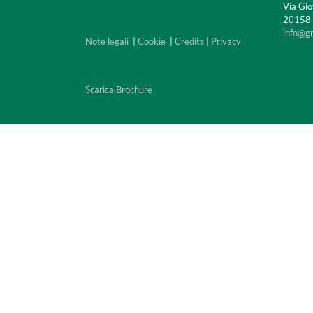
Via Gio
20158 M
info@g
Note legali
|
Cookie
|
Credits
|
Privacy
Scarica Brochure