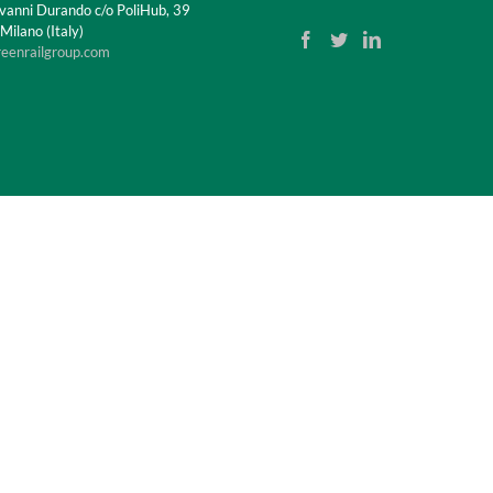
vanni Durando c/o PoliHub, 39
ilano (Italy)
reenrailgroup.com