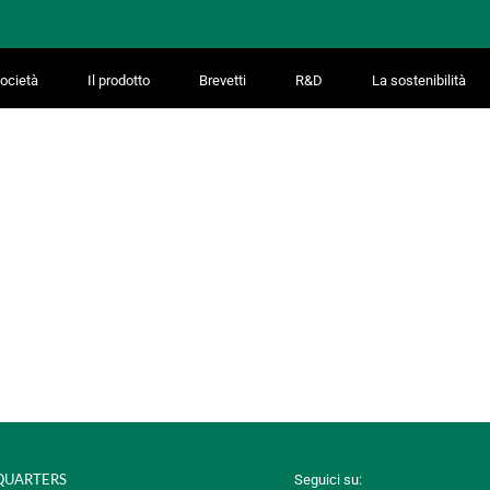
ocietà
Il prodotto
Brevetti
R&D
La sostenibilità
UARTERS
Seguici su: