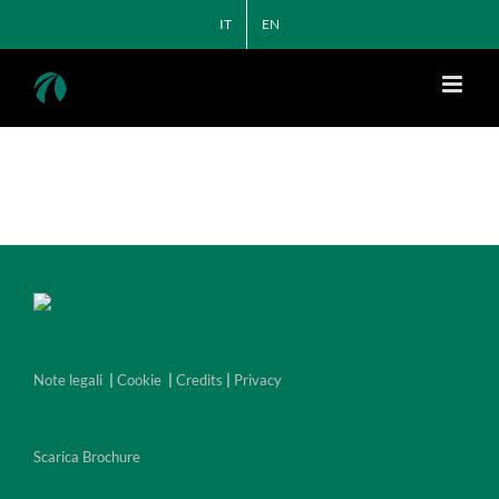
Salta
IT
EN
al
contenuto
Note legali
|
Cookie
|
Credits
|
Privacy
Scarica Brochure