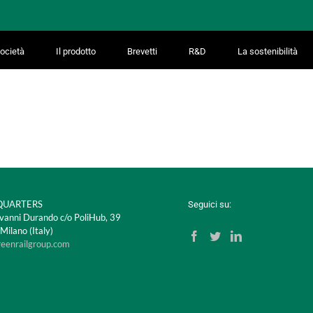
ocietà
Il prodotto
Brevetti
R&D
La sostenibilità
UARTERS
Seguici su:
vanni Durando c/o PoliHub, 39
ilano (Italy)
reenrailgroup.com