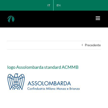
Salta
IT
EN
al
contenuto
Precedente
logo Assolombarda standard ACMMB