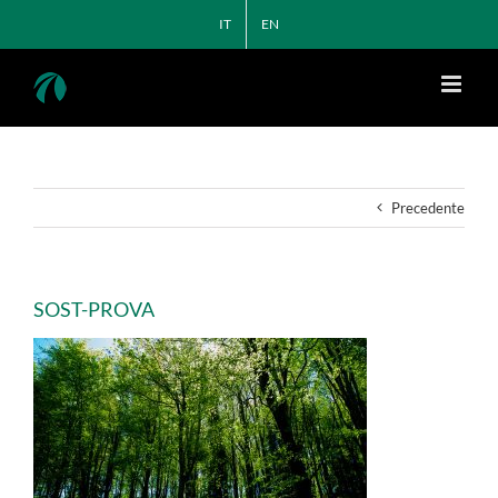
Salta
IT
EN
al
contenuto
Precedente
SOST-PROVA