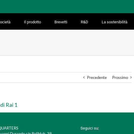
ocietà
Il prodotto
Brevetti
R&D
La sostenibilità
Precedente
Prossimo
di Rai 1
UARTERS
Seguici su:
vanni Durando c/o PoliHub, 39