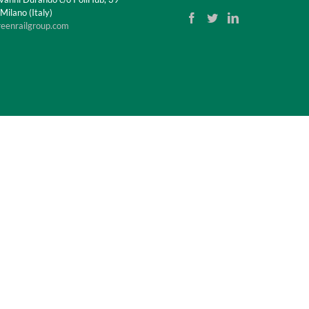
ilano (Italy)
reenrailgroup.com