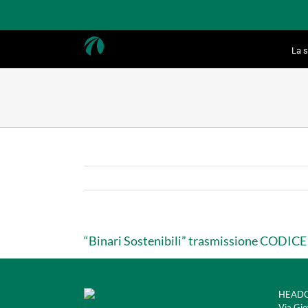
Salta
al
contenuto
La s
“Binari Sostenibili” trasmissione CODICE 
HEADQ
Via Gio