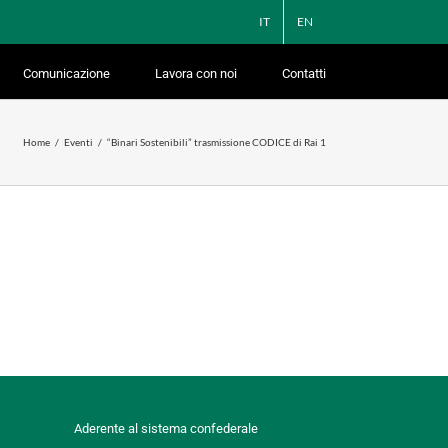
IT
EN
Comunicazione
Lavora con noi
Contatti
Home
Eventi
“Binari Sostenibili” trasmissione CODICE di Rai 1
Aderente al sistema confederale