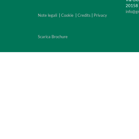
20158 M
info@g
Note legali
|
Cookie
|
Credits
|
Privacy
Scarica Brochure